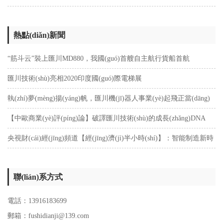
熱點(diǎn)新聞
“筋斗云”裝上匯川MD880，我國(guó)首艘自主航行貨船首航
匯川技術(shù)亮相2020印度國(guó)際電梯展
執(zhí)夢(mèng)揚(yáng)帆，匯川機(jī)器人事業(yè)起飛正當(dāng)
時(shí) ——專訪深圳市匯川技術(shù)股份有限公司機(jī)器人事業
【中歐商業(yè)評(píng)論】破譯匯川技術(shù)的成長(zhǎng)DNA
(yè)部銷售總監(jiān)張志軍
央視財(cái)經(jīng)頻道【經(jīng)濟(jì)半小時(shí)】：智能制造新時
(shí)代正來(lái)臨
聯(lián)系方式
電話：13916183699
郵箱：fushidianji@139.com