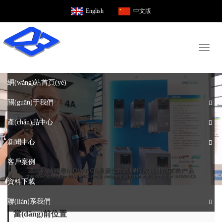
English
中文版
Toggl
naviga
網(wǎng)站首頁(yè)
關(guān)于我們
產(chǎn)品中心
新聞中心
客戶案例
資料下載
聯(lián)系我們
當(dāng)前位置