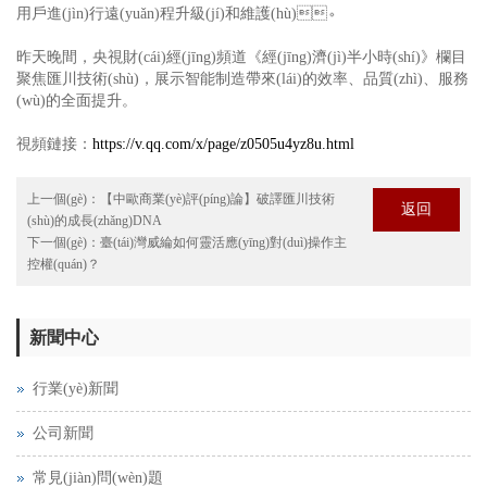
用戶進(jìn)行遠(yuǎn)程升級(jí)和維護(hù)。
昨天晚間，央視財(cái)經(jīng)頻道《經(jīng)濟(jì)半小時(shí)》欄目
聚焦匯川技術(shù)，展示智能制造帶來(lái)的效率、品質(zhì)、服務
(wù)的全面提升。
視頻鏈接：
https://v.qq.com/x/page/z0505u4yz8u.html
上一個(gè)：
【中歐商業(yè)評(píng)論】破譯匯川技術
返回
(shù)的成長(zhǎng)DNA
下一個(gè)：
臺(tái)灣威綸如何靈活應(yīng)對(duì)操作主
控權(quán)？
新聞中心
行業(yè)新聞
公司新聞
常見(jiàn)問(wèn)題